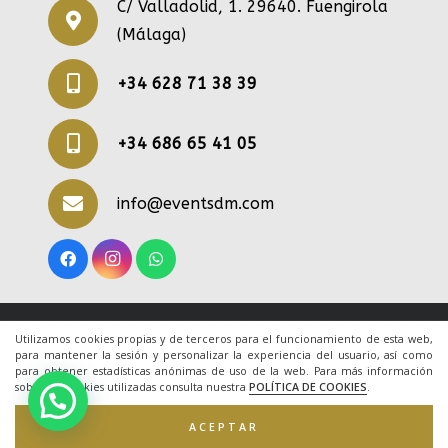
C/ Valladolid, 1. 29640. Fuengirola
(Málaga)
+34 628 71 38 39
+34 686 65 41 05
info@eventsdm.com
© 2020 Todos los derechos reservados. Una web
Utilizamos cookies propias y de terceros para el funcionamiento de esta web,
para mantener la sesión y personalizar la experiencia del usuario, así como
de
ACRILONIA
para obtener estadísticas anónimas de uso de la web. Para más información
sobre las cookies utilizadas consulta nuestra
POLÍTICA DE COOKIES
.
Inicio
|
Aviso Legal
|
Cookies
|
Contacto
ACEPTAR