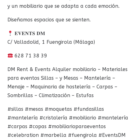
y un mobiliario que se adapta a cada emoción.
Diseñamos espacios que se sienten.
𝐄𝐕𝐄𝐍𝐓𝐒 𝐃𝐌
C/ Valladolid, 1 Fuengirola (Málaga)
628 71 38 39
DM Rent & Events Alquiler mobiliario – Materiales
para eventos Sillas – y Mesas – Mantelería –
Menaje – Maquinaria de hostelería – Carpas –
Sombrillas – Climatización – Estufas
#sillas #mesas #moquetas #fundasillas
#mantelería #cristalería #mobiliario #mantelería
#carpas #copas #mobiliarioparaeventos
#celebration #marbella #fuengirola #EventsDM