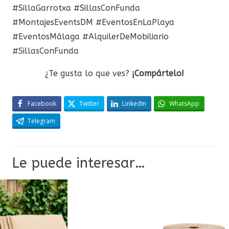
#SillaGarrotxa #SillasConFunda
#MontajesEventsDM #EventosEnLaPlaya
#EventosMálaga #AlquilerDeMobiliario
#SillasConFunda
¿Te gusta lo que ves?
¡Compártelo!
Facebook
Twitter
LinkedIn
WhatsApp
Telegram
Le puede interesar…