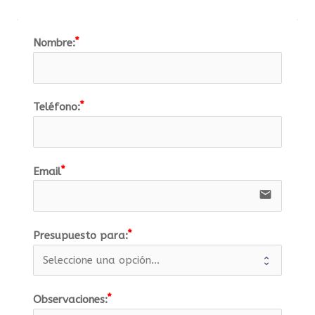
Nombre:
Teléfono:
Email
email
Presupuesto para:
Observaciones: