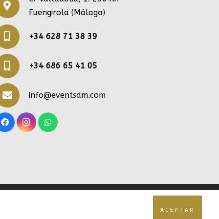
Fuengirola (Málaga)
+34 628 71 38 39
+34 686 65 41 05
info@eventsdm.com
Inicio
|
Aviso Legal
|
Cookies
|
Contacto
ACEPTAR