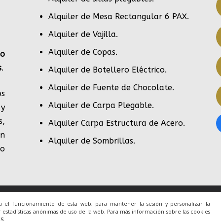
Alquiler de Mesa Rectangular 6 PAX
.
Alquiler de Vajilla
.
Alquiler de Copas
.
po
s
.
Alquiler de Botellero Eléctrico
.
Alquiler de Fuente de Chocolate
.
s
Alquiler de Carpa Plegable
.
 y
s,
Alquiler Carpa Estructura de Acero
.
en
Alquiler de Sombrillas
.
do
ra el funcionamiento de esta web, para mantener la sesión y personalizar la
a web de
ACRILONIA
 estadísticas anónimas de uso de la web. Para más información sobre las cookies
ES
.