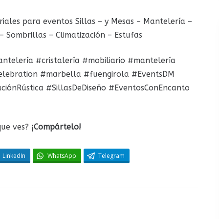
iales para eventos Sillas – y Mesas – Mantelería –
– Sombrillas – Climatización – Estufas
telería #cristalería #mobiliario #mantelería
elebration #marbella #fuengirola #EventsDM
aciónRústica #SillasDeDiseño #EventosConEncanto
que ves?
¡Compártelo!
LinkedIn
WhatsApp
Telegram