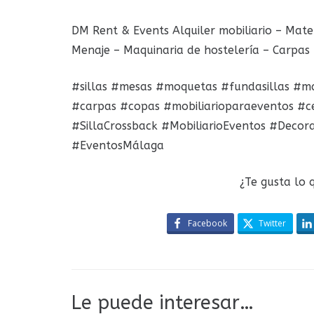
DM Rent & Events Alquiler mobiliario – Mater
Menaje – Maquinaria de hostelería – Carpas 
#sillas #mesas #moquetas #fundasillas #man
#carpas #copas #mobiliarioparaeventos #c
#SillaCrossback #MobiliarioEventos #Decor
#EventosMálaga
¿Te gusta lo 
Facebook
Twitter
Le puede interesar…