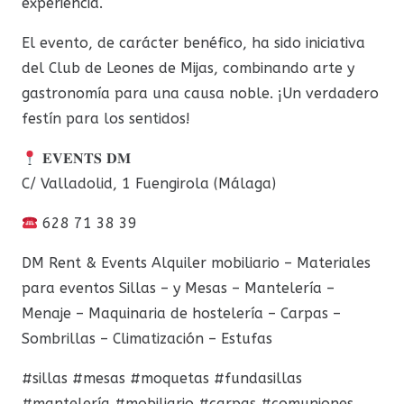
experiencia.
El evento, de carácter benéfico, ha sido iniciativa
del Club de Leones de Mijas, combinando arte y
gastronomía para una causa noble. ¡Un verdadero
festín para los sentidos!
𝐄𝐕𝐄𝐍𝐓𝐒 𝐃𝐌
C/ Valladolid, 1 Fuengirola (Málaga)
628 71 38 39
DM Rent & Events Alquiler mobiliario – Materiales
para eventos Sillas – y Mesas – Mantelería –
Menaje – Maquinaria de hostelería – Carpas –
Sombrillas – Climatización – Estufas
#sillas #mesas #moquetas #fundasillas
#mantelería #mobiliario #carpas #comuniones