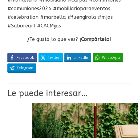
#comuniones2024 #mobiliarioparaeventos
#celebration #marbella #fuengirola #mijas
#Saboreart #CACMijas
¿Te gusta lo que ves?
¡Compártelo!
Facebook
Twitter
LinkedIn
WhatsApp
Telegram
Le puede interesar…