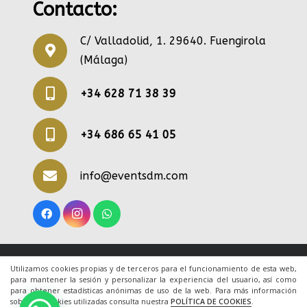
Contacto:
C/ Valladolid, 1. 29640. Fuengirola
(Málaga)
+34 628 71 38 39
+34 686 65 41 05
info@eventsdm.com
© 2020 Todos los derechos reservados. Una web
Utilizamos cookies propias y de terceros para el funcionamiento de esta web,
para mantener la sesión y personalizar la experiencia del usuario, así como
de
ACRILONIA
para obtener estadísticas anónimas de uso de la web. Para más información
sobre las cookies utilizadas consulta nuestra
POLÍTICA DE COOKIES
.