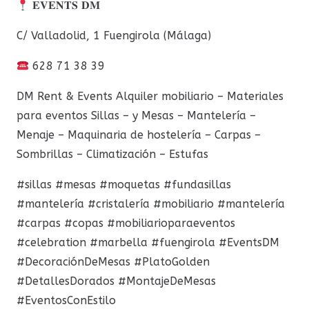
𝐄𝐕𝐄𝐍𝐓𝐒 𝐃𝐌
C/ Valladolid, 1 Fuengirola (Málaga)
628 71 38 39
DM Rent & Events Alquiler mobiliario – Materiales
para eventos Sillas – y Mesas – Mantelería –
Menaje – Maquinaria de hostelería – Carpas –
Sombrillas – Climatización – Estufas
#sillas
#mesas
#moquetas
#fundasillas
#mantelería
#cristalería
#mobiliario
#mantelería
#carpas
#copas
#mobiliarioparaeventos
#celebration
#marbella
#fuengirola
#EventsDM
#DecoraciónDeMesas
#PlatoGolden
#DetallesDorados
#MontajeDeMesas
#EventosConEstilo