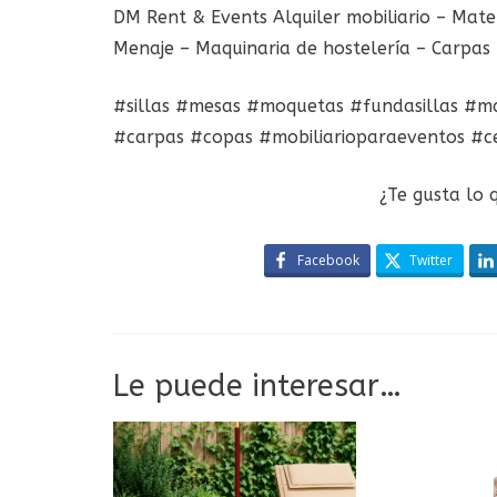
DM Rent & Events Alquiler mobiliario – Mater
Menaje – Maquinaria de hostelería – Carpas 
#sillas #mesas #moquetas #fundasillas #man
#carpas #copas #mobiliarioparaeventos #c
¿Te gusta lo 
Facebook
Twitter
Le puede interesar…