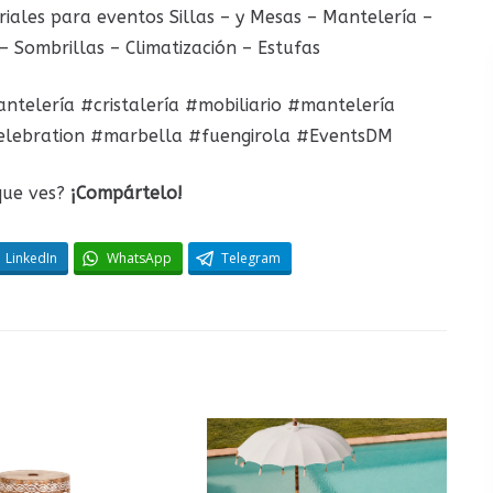
iales para eventos Sillas – y Mesas – Mantelería –
– Sombrillas – Climatización – Estufas
telería #cristalería #mobiliario #mantelería
elebration #marbella #fuengirola #EventsDM
que ves?
¡Compártelo!
LinkedIn
WhatsApp
Telegram