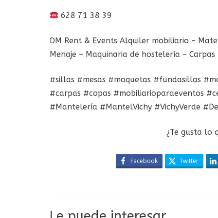
628 71 38 39
DM Rent & Events Alquiler mobiliario – Mater
Menaje – Maquinaria de hostelería – Carpas 
#sillas #mesas #moquetas #fundasillas #man
#carpas #copas #mobiliarioparaeventos #c
#Mantelería #MantelVichy #VichyVerde #De
¿Te gusta lo 
Facebook
Twitter
Le puede interesar…