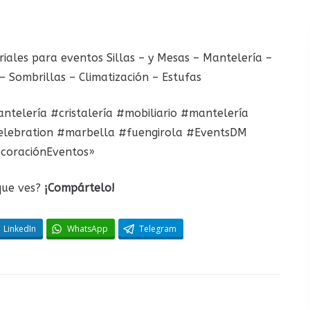
iales para eventos Sillas – y Mesas – Mantelería –
– Sombrillas – Climatización – Estufas
telería #cristalería #mobiliario #mantelería
elebration #marbella #fuengirola #EventsDM
coraciónEventos»
que ves?
¡Compártelo!
LinkedIn
WhatsApp
Telegram