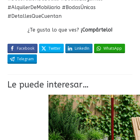
#AlquilerDeMobiliario #BodasÚnicas
#DetallesQueCuentan
¿Te gusta lo que ves?
¡Compártelo!
Facebook
Twitter
LinkedIn
WhatsApp
Telegram
Le puede interesar…