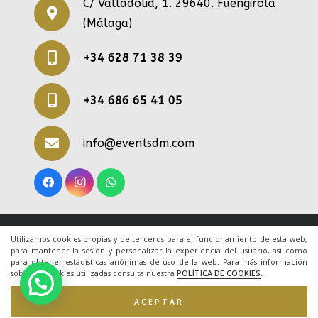
C/ Valladolid, 1. 29640. Fuengirola
(Málaga)
+34 628 71 38 39
+34 686 65 41 05
info@eventsdm.com
© 2020 Todos los derechos reservados. Una web
Utilizamos cookies propias y de terceros para el funcionamiento de esta web,
para mantener la sesión y personalizar la experiencia del usuario, así como
de
ACRILONIA
para obtener estadísticas anónimas de uso de la web. Para más información
sobre las cookies utilizadas consulta nuestra
POLÍTICA DE COOKIES
.
Inicio
|
Aviso Legal
|
Cookies
|
Contacto
ACEPTAR