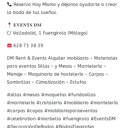
Reserva Hoy Mismo y déjanos ayudarte a crear
la boda de tus sueños.
𝐄𝐕𝐄𝐍𝐓𝐒 𝐃𝐌
C/ Valladolid, 1 Fuengirola (Málaga)
628 71 38 39
DM Rent & Events Alquiler mobiliario – Materiales
para eventos Sillas – y Mesas – Mantelería –
Menaje – Maquinaria de hostelería – Carpas –
Sombrillas – Climatización – Estufas
#sillas #mesas #moquetas #fundasillas
#mantelería #cristalería #mobiliario #mantelería
#carpas #copas #mobiliarioparaeventos
#celebration #marbella #fuengirola #EventsDM
#DecoraciónDeBodas #BodasElegantes