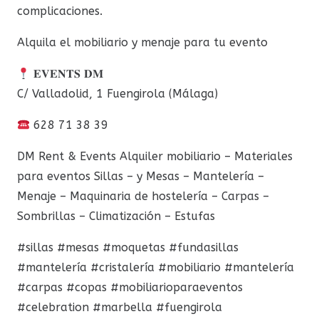
complicaciones.
Alquila el mobiliario y menaje para tu evento
𝐄𝐕𝐄𝐍𝐓𝐒 𝐃𝐌
C/ Valladolid, 1 Fuengirola (Málaga)
628 71 38 39
DM Rent & Events Alquiler mobiliario – Materiales
para eventos Sillas – y Mesas – Mantelería –
Menaje – Maquinaria de hostelería – Carpas –
Sombrillas – Climatización – Estufas
#sillas #mesas #moquetas #fundasillas
#mantelería #cristalería #mobiliario #mantelería
#carpas #copas #mobiliarioparaeventos
#celebration #marbella #fuengirola