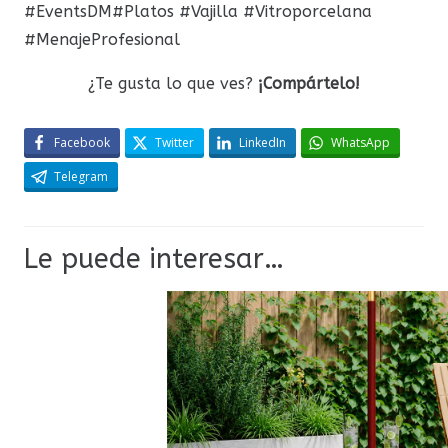
#EventsDM#Platos #Vajilla #Vitroporcelana
#MenajeProfesional
¿Te gusta lo que ves?
¡Compártelo!
Facebook
Twitter
LinkedIn
WhatsApp
Telegram
Le puede interesar…