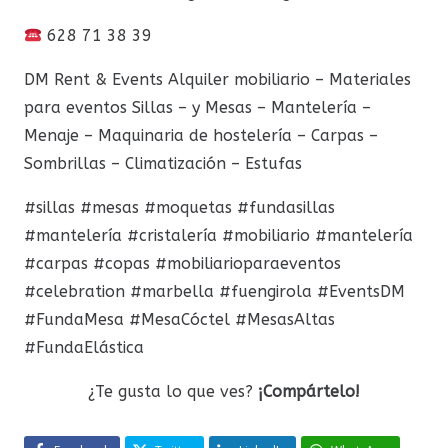
628 71 38 39
DM Rent & Events Alquiler mobiliario – Materiales
para eventos Sillas – y Mesas – Mantelería –
Menaje – Maquinaria de hostelería – Carpas –
Sombrillas – Climatización – Estufas
#sillas #mesas #moquetas #fundasillas
#mantelería #cristalería #mobiliario #mantelería
#carpas #copas #mobiliarioparaeventos
#celebration #marbella #fuengirola #EventsDM
#FundaMesa #MesaCóctel #MesasAltas
#FundaElástica
¿Te gusta lo que ves?
¡Compártelo!