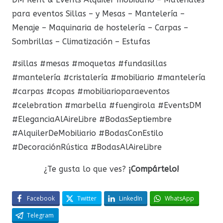
para eventos Sillas – y Mesas – Mantelería –
Menaje – Maquinaria de hostelería – Carpas –
Sombrillas – Climatización – Estufas
#sillas #mesas #moquetas #fundasillas
#mantelería #cristalería #mobiliario #mantelería
#carpas #copas #mobiliarioparaeventos
#celebration #marbella #fuengirola #EventsDM
#EleganciaAlAireLibre #BodasSeptiembre
#AlquilerDeMobiliario #BodasConEstilo
#DecoraciónRústica #BodasAlAireLibre
¿Te gusta lo que ves?
¡Compártelo!
Facebook
Twitter
LinkedIn
WhatsApp
Telegram