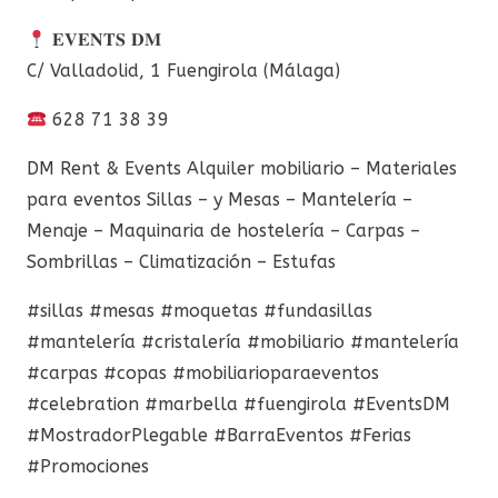
𝐄𝐕𝐄𝐍𝐓𝐒 𝐃𝐌
C/ Valladolid, 1 Fuengirola (Málaga)
628 71 38 39
DM Rent & Events Alquiler mobiliario – Materiales
para eventos Sillas – y Mesas – Mantelería –
Menaje – Maquinaria de hostelería – Carpas –
Sombrillas – Climatización – Estufas
#sillas #mesas #moquetas #fundasillas
#mantelería #cristalería #mobiliario #mantelería
#carpas #copas #mobiliarioparaeventos
#celebration #marbella #fuengirola #EventsDM
#MostradorPlegable #BarraEventos #Ferias
#Promociones