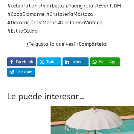
#celebration
#marbella
#fuengirola
#EventsDM
#CopaDiamante
#CristaleríaMostaza
#DecoraciónDeMesas
#CristaleríaVintage
#EstiloCálido
¿Te gusta lo que ves?
¡Compártelo!
Facebook
Twitter
LinkedIn
WhatsApp
Telegram
Le puede interesar…