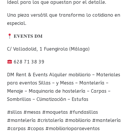
Ideal para los que apuestan por el detalle.
Una pieza versátil que transforma lo cotidiano en
especial.
𝐄𝐕𝐄𝐍𝐓𝐒 𝐃𝐌
C/ Valladolid, 1 Fuengirola (Málaga)
628 71 38 39
DM Rent & Events Alquiler mobiliario – Materiales
para eventos Sillas – y Mesas – Mantelería –
Menaje – Maquinaria de hostelería – Carpas –
Sombrillas – Climatización – Estufas
#sillas
#mesas
#moquetas
#fundasillas
#mantelería
#cristalería
#mobiliario
#mantelería
#carpas
#copas
#mobiliarioparaeventos