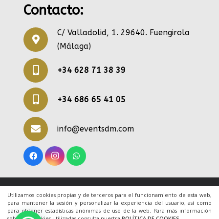
Contacto:
C/ Valladolid, 1. 29640. Fuengirola
(Málaga)
+34 628 71 38 39
+34 686 65 41 05
info@eventsdm.com
© 2020 Todos los derechos reservados. Una web
Utilizamos cookies propias y de terceros para el funcionamiento de esta web,
para mantener la sesión y personalizar la experiencia del usuario, así como
de
ACRILONIA
para obtener estadísticas anónimas de uso de la web. Para más información
sobre las cookies utilizadas consulta nuestra
POLÍTICA DE COOKIES
.