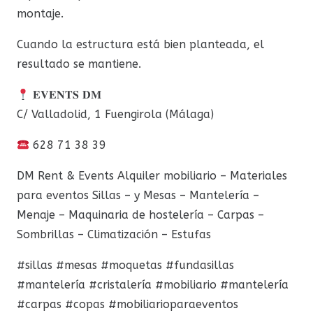
montaje.
Cuando la estructura está bien planteada, el
resultado se mantiene.
𝐄𝐕𝐄𝐍𝐓𝐒 𝐃𝐌
C/ Valladolid, 1 Fuengirola (Málaga)
628 71 38 39
DM Rent & Events Alquiler mobiliario – Materiales
para eventos Sillas – y Mesas – Mantelería –
Menaje – Maquinaria de hostelería – Carpas –
Sombrillas – Climatización – Estufas
#sillas #mesas #moquetas #fundasillas
#mantelería #cristalería #mobiliario #mantelería
#carpas #copas #mobiliarioparaeventos