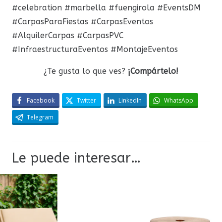
#celebration #marbella #fuengirola #EventsDM
#CarpasParaFiestas #CarpasEventos
#AlquilerCarpas #CarpasPVC
#InfraestructuraEventos #MontajeEventos
¿Te gusta lo que ves?
¡Compártelo!
Facebook
Twitter
LinkedIn
WhatsApp
Telegram
Le puede interesar…