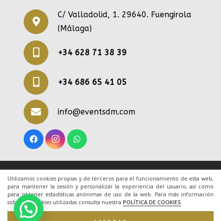
C/ Valladolid, 1. 29640. Fuengirola
(Málaga)
+34 628 71 38 39
+34 686 65 41 05
info@eventsdm.com
© 2020 Todos los derechos reservados. Una web
Utilizamos cookies propias y de terceros para el funcionamiento de esta web,
para mantener la sesión y personalizar la experiencia del usuario, así como
de
ACRILONIA
para obtener estadísticas anónimas de uso de la web. Para más información
sobre las cookies utilizadas consulta nuestra
POLÍTICA DE COOKIES
.
Inicio
|
Aviso Legal
|
Cookies
|
Contacto