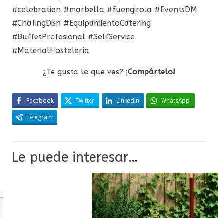
#celebration #marbella #fuengirola #EventsDM
#ChafingDish #EquipamientoCatering
#BuffetProfesional #SelfService
#MaterialHostelería
¿Te gusta lo que ves?
¡Compártelo!
Facebook
Twitter
LinkedIn
WhatsApp
Telegram
Le puede interesar…