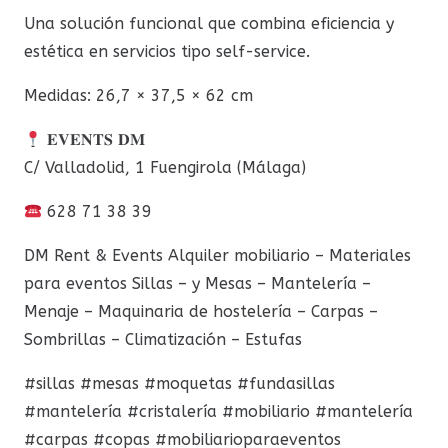
Una solución funcional que combina eficiencia y
estética en servicios tipo self-service.
Medidas: 26,7 × 37,5 × 62 cm
𝐄𝐕𝐄𝐍𝐓𝐒 𝐃𝐌
C/ Valladolid, 1 Fuengirola (Málaga)
628 71 38 39
DM Rent & Events Alquiler mobiliario – Materiales
para eventos Sillas – y Mesas – Mantelería –
Menaje – Maquinaria de hostelería – Carpas –
Sombrillas – Climatización – Estufas
#sillas #mesas #moquetas #fundasillas
#mantelería #cristalería #mobiliario #mantelería
#carpas #copas #mobiliarioparaeventos