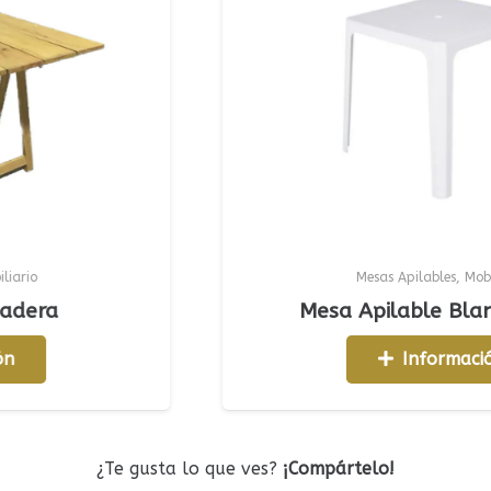
Mesas Apilables
,
Mobiliario
a
Mesa Apilable Blanca 4
Información
¿Te gusta lo que ves?
¡Compártelo!