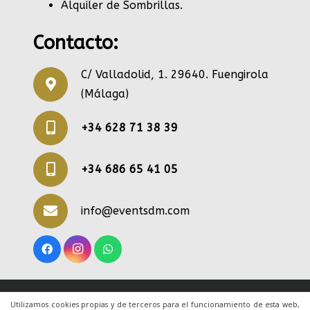
Alquiler de Sombrillas
.
Contacto:
C/ Valladolid, 1. 29640. Fuengirola
(Málaga)
+34 628 71 38 39
+34 686 65 41 05
info@eventsdm.com
© 2020 Todos los derechos reservados. Una web
Utilizamos cookies propias y de terceros para el funcionamiento de esta web,