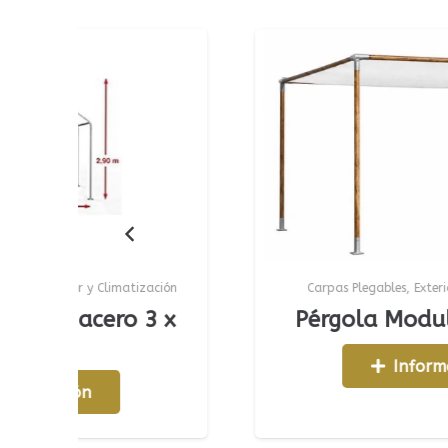
y Climatización
Carpas Plegables
,
Exterior y Climatizaci
cero 3 x
Pérgola Modular Made
Información