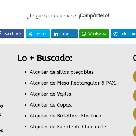
¿Te gusta lo que ves?
¡Compártelo!
Facebook
Twitter
LinkedIn
WhatsApp
Telegra
Lo + Buscado:
Alquiler de sillas plegables.
Alquiler de Mesa Rectangular 6 PAX
.
Alquiler de Vajilla
.
Alquiler de Copas
.
po
s
.
Alquiler de Botellero Eléctrico
.
Alquiler de Fuente de Chocolate
.
s