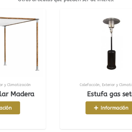
ón
Calefacción
,
Exterior y Climatización
ra
Estufa gas seta
Información