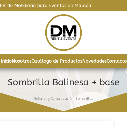
iler de Mobiliario para Eventos en Málaga
Inicio
Nosotros
Catálogo de Productos
Novedades
Contacto
Sombrilla Balinesa + base
Exterior y Climatización
,
Sombrillas