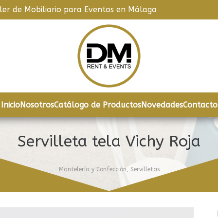
iler de Mobiliario para Eventos en Málaga
Inicio
Nosotros
Catálogo de Productos
Novedades
Contacto
Servilleta tela Vichy Roja
Mantelería y Confección
,
Servilletas