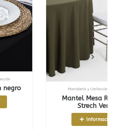
Mantelería y Confección
,
Manteles
Mantel Mesa Redonda
Strech Verde
Información