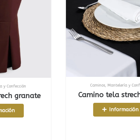
Caminos
,
Mantelería y Confección
Camino tela strech negro
e
Información