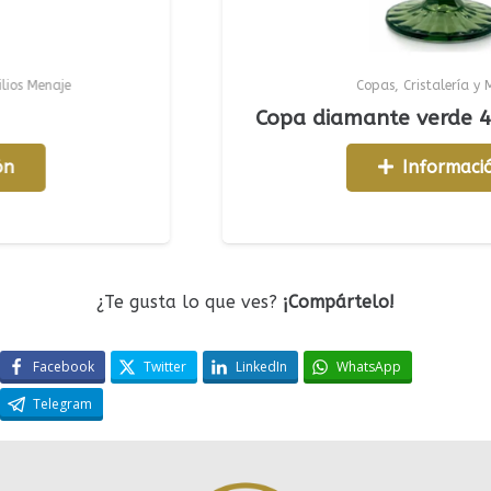
aje
Copas
,
Cristalería y Menaje
Copa diamante verde 46 cl (
Información
¿Te gusta lo que ves?
¡Compártelo!
Facebook
Twitter
LinkedIn
WhatsApp
Telegram