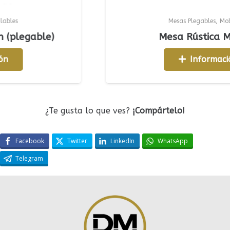
Mesas Plegables
,
Mobiliario
egable)
Mesa Rústica Mader
Información
¿Te gusta lo que ves?
¡Compártelo!
Facebook
Twitter
LinkedIn
WhatsApp
Telegram