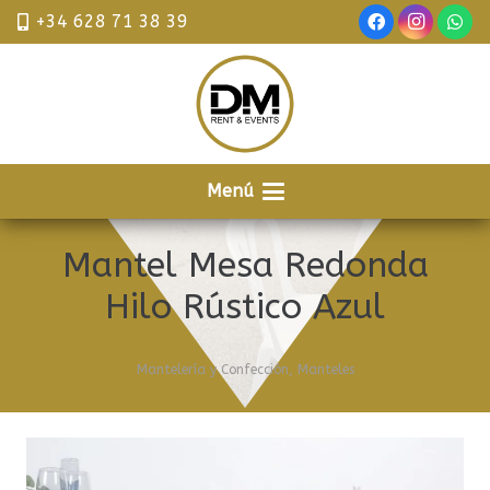
+34 628 71 38 39
Menú
Mantel Mesa Redonda
Hilo Rústico Azul
Mantelería y Confección
,
Manteles