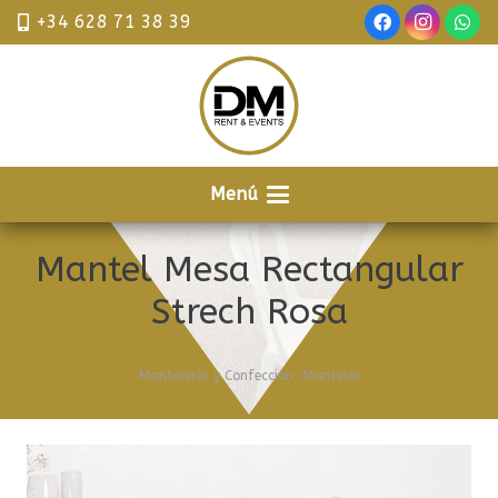
+34 628 71 38 39
Menú
Mantel Mesa Rectangular
Strech Rosa
Mantelería y Confección
,
Manteles