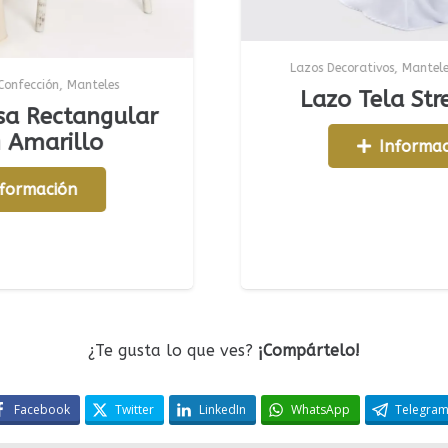
Lazos Decorativos
,
Mantelería y Confección
Lazo Tela Strech azul
lar
Información
¿Te gusta lo que ves?
¡Compártelo!
Facebook
Twitter
LinkedIn
WhatsApp
Telegra