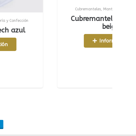
Cubremanteles
,
Mantelería y Confección
Cubremantel tela strech
beige
Información
m