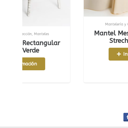
Mantelería y Confección
,
Manteles
Mantel Mesa Rectangu
Manteles
Strech Amarillo
tangular
de
Información
n