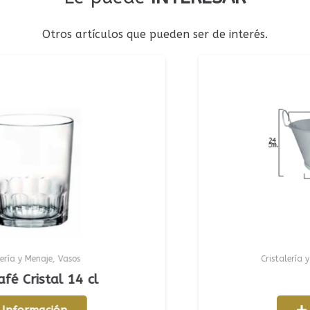
Otros artículos que pueden ser de interés.
Menaje
,
Vasos
Cristalería y Menaje
istal 14 cl
Barr