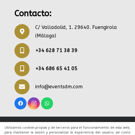
Contacto:
C/ Valladolid, 1. 29640. Fuengirola
(Málaga)
+34 628 71 38 39
+34 686 65 41 05
info@eventsdm.com
© 2020 Todos los derechos reservados. Una web
Utilizamos cookies propias y de terceros para el funcionamiento de esta web,
para mantener la sesión y personalizar la experiencia del usuario, así como