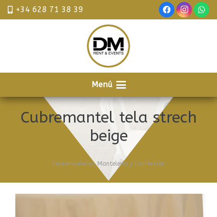
+34 628 71 38 39
Menú
Cubremantel tela strech
beige
Cubremanteles
,
Mantelería y Confección