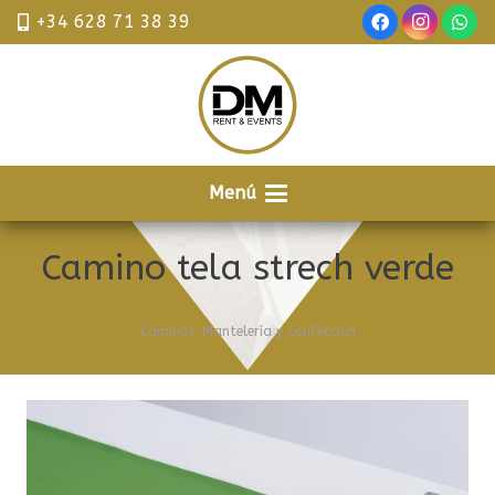
+34 628 71 38 39
Menú
Camino tela strech verde
Caminos
,
Mantelería y Confección