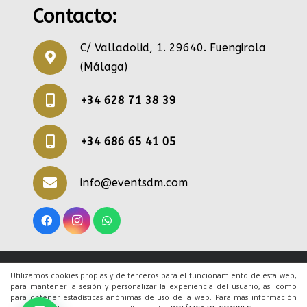
Contacto:
C/ Valladolid, 1. 29640. Fuengirola
(Málaga)
+34 628 71 38 39
+34 686 65 41 05
info@eventsdm.com
© 2020 Todos los derechos reservados. Una web
Utilizamos cookies propias y de terceros para el funcionamiento de esta web,
para mantener la sesión y personalizar la experiencia del usuario, así como
de
ACRILONIA
para obtener estadísticas anónimas de uso de la web. Para más información