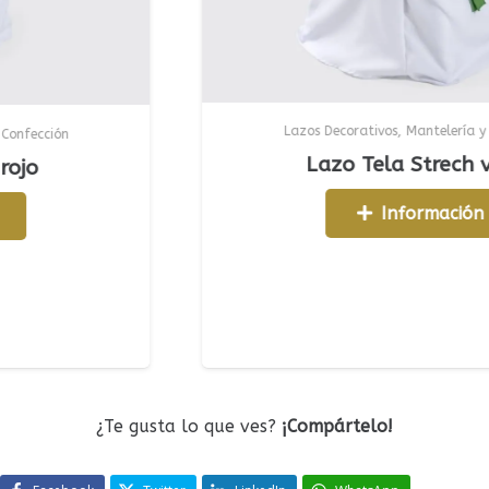
Lazos Decorativos
,
Mantelería y Confecció
n
Lazo Tela Strech verde
Información
¿Te gusta lo que ves?
¡Compártelo!