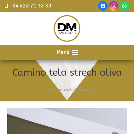
+34 628 71 38 39
Menú
Camino tela strech oliva
Caminos
,
Mantelería y Confección