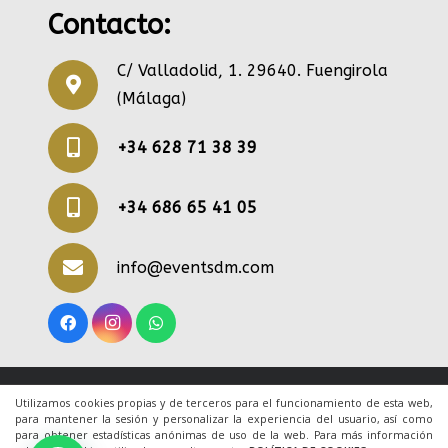
Contacto:
C/ Valladolid, 1. 29640. Fuengirola
(Málaga)
+34 628 71 38 39
+34 686 65 41 05
info@eventsdm.com
© 2020 Todos los derechos reservados. Una web
Utilizamos cookies propias y de terceros para el funcionamiento de esta web,
para mantener la sesión y personalizar la experiencia del usuario, así como
de
ACRILONIA
para obtener estadísticas anónimas de uso de la web. Para más información