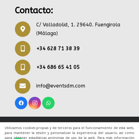
Contacto:
C/ Valladolid, 1. 29640. Fuengirola
(Málaga)
+34 628 71 38 39
+34 686 65 41 05
info@eventsdm.com
© 2020 Todos los derechos reservados. Una web
Utilizamos cookies propias y de terceros para el funcionamiento de esta web,
para mantener la sesión y personalizar la experiencia del usuario, así como
de
ACRILONIA
para obtener estadísticas anónimas de uso de la web. Para más información