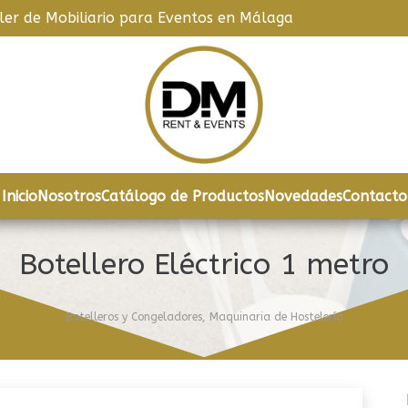
iler de Mobiliario para Eventos en Málaga
Inicio
Nosotros
Catálogo de Productos
Novedades
Contacto
Botellero Eléctrico 1 metro
Botelleros y Congeladores
,
Maquinaria de Hostelería