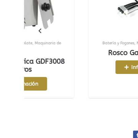
e
,
Maquinaria de
Batería y Fogones
,
Maquinaria de Hos
Rosco Gas 3 fogon
ca GDF3008
Información
s
ión