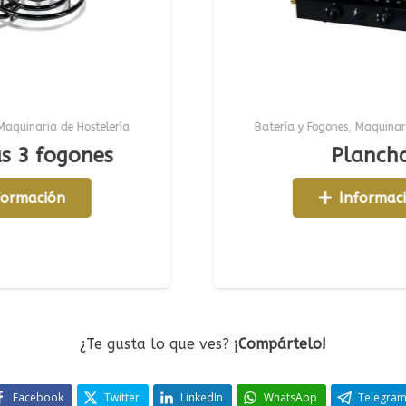
telería
Batería y Fogones
,
Maquinaria de Hostelería
es
Plancha
Información
¿Te gusta lo que ves?
¡Compártelo!
Facebook
Twitter
LinkedIn
WhatsApp
Telegra