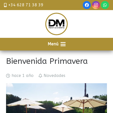
+34 628 71 38 39
Menú
Bienvenida Primavera
hace 1 año
Novedades