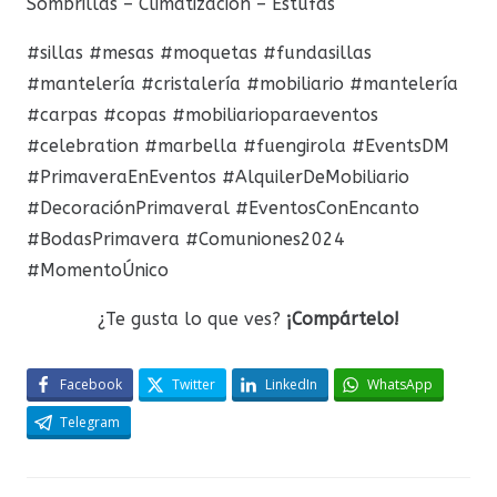
Sombrillas – Climatización – Estufas
#sillas #mesas #moquetas #fundasillas
#mantelería #cristalería #mobiliario #mantelería
#carpas #copas #mobiliarioparaeventos
#celebration #marbella #fuengirola #EventsDM
#PrimaveraEnEventos #AlquilerDeMobiliario
#DecoraciónPrimaveral #EventosConEncanto
#BodasPrimavera #Comuniones2024
#MomentoÚnico
¿Te gusta lo que ves?
¡Compártelo!
Facebook
Twitter
LinkedIn
WhatsApp
Telegram