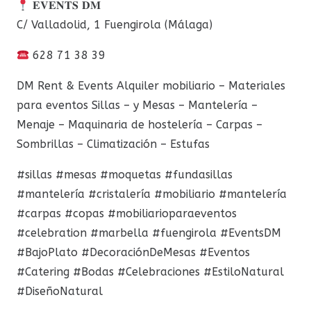
𝐄𝐕𝐄𝐍𝐓𝐒 𝐃𝐌
C/ Valladolid, 1 Fuengirola (Málaga)
628 71 38 39
DM Rent & Events Alquiler mobiliario – Materiales
para eventos Sillas – y Mesas – Mantelería –
Menaje – Maquinaria de hostelería – Carpas –
Sombrillas – Climatización – Estufas
#sillas #mesas #moquetas #fundasillas
#mantelería #cristalería #mobiliario #mantelería
#carpas #copas #mobiliarioparaeventos
#celebration #marbella #fuengirola #EventsDM
#BajoPlato #DecoraciónDeMesas #Eventos
#Catering #Bodas #Celebraciones #EstiloNatural
#DiseñoNatural