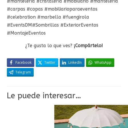
#mantelería #cristalería #mobiliario #mantelería
#carpas #copas #mobiliarioparaeventos
#celebration #marbella #fuengirola
#EventsDM#Sombrillas #ExteriorEventos
#MontajeEventos
¿Te gusta lo que ves?
¡Compártelo!
Facebook
Twitter
LinkedIn
WhatsApp
Telegram
Le puede interesar…