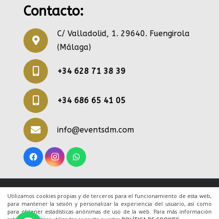
Contacto:
C/ Valladolid, 1. 29640. Fuengirola
(Málaga)
+34 628 71 38 39
+34 686 65 41 05
info@eventsdm.com
© 2020 Todos los derechos reservados. Una web
Utilizamos cookies propias y de terceros para el funcionamiento de esta web,
para mantener la sesión y personalizar la experiencia del usuario, así como
de
ACRILONIA
para obtener estadísticas anónimas de uso de la web. Para más información