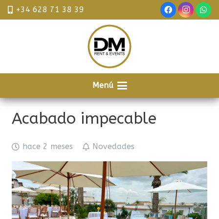
+34 628 71 38 39
Menú
Acabado impecable
hace 2 meses
Novedades